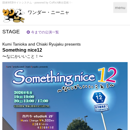
団体WEBサイトシステム - powered by
CoRich舞台芸術！-
T
menu
ワンダー・ニーニャ
o
g
g
l
STAGE
今までの公演一覧
e
n
Kumi Tanioka and Chiaki Ryujaku presents
a
Something nice12
v
〜なにかいいこと！〜
i
g
a
t
i
o
n