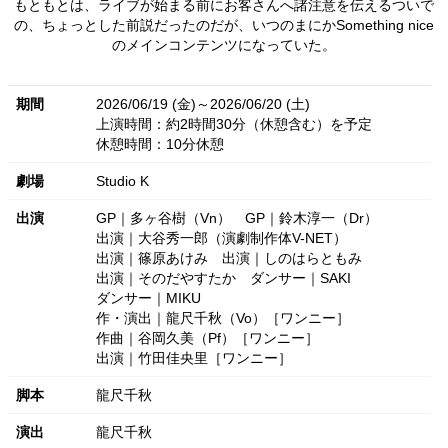
もともとは、ライブが始まる前にお客さんへ諸注意を伝えるついで
の、ちょっとした前説だったのだが、いつのまにかSomething nice
のメインコンテンツになっていた。
期間
2026/06/19 (金)～2026/06/20 (土)
上演時間：約2時間30分（休憩含む）を予定
休憩時間：10分休憩
劇場
Studio K
出演
GP｜多ヶ谷樹（Vn）
GP｜鈴木淳一（Dr）
出演｜大谷秀一郎（演劇制作体V-NET）
出演｜篠原あけみ
出演｜しのはらともみ
出演｜そのだやすたか
ダンサー｜SAKI
ダンサー｜MIKU
作・演出｜龍尺千秋（Vo）［ワンニー］
作曲｜谷岡久美（Pf）［ワンニー］
出演｜竹田佳央里［ワンニー］
脚本
龍尺千秋
演出
龍尺千秋