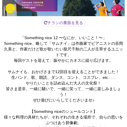
チラシの裏面を見る
「Something nice 12 〜なにか、いいこと！〜」
Something nice、略して「サムナイ」は作曲家でピアニストの谷岡
久美と、作家だけど歌が歌いたい龍尺千秋の二人が主宰するユニッ
トです。
毎回ゲストを迎えて、賑やかにカオスに繰り広げます。
サムナイも、おかげさまで12回目を迎えることができました！
生バンド、歌、朗読、ダンス、コント、コスプレ、etc……
やりたいことを詰め込んだ大人の文化祭！
皆さま是非、一緒に騒いで、一緒に笑って、一緒に楽しみましょ
う！
ぜひ遊びにいらしてくださいませ♪
【Something niceのシュールコント】
様々な料理の具材たちが、それぞれの生きる場所で、自らの思いを
ぶつけあう群像劇。