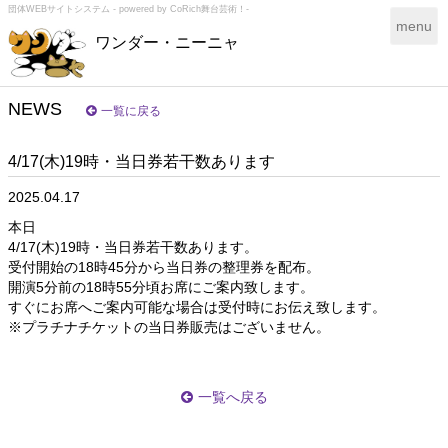
団体WEBサイトシステム - powered by
CoRich舞台芸術！-
T
menu
ワンダー・ニーニャ
o
g
g
l
NEWS
一覧に戻る
e
n
4/17(木)19時・当日券若干数あります
a
v
2025.04.17
i
g
本日
a
4/17(木)19時・当日券若干数あります。
t
受付開始の18時45分から当日券の整理券を配布。
i
開演5分前の18時55分頃お席にご案内致します。
o
すぐにお席へご案内可能な場合は受付時にお伝え致します。
n
※プラチナチケットの当日券販売はございません。
一覧へ戻る