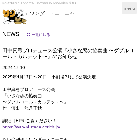
団体WEBサイトシステム - powered by
CoRich舞台芸術！-
T
menu
ワンダー・ニーニャ
o
g
g
l
NEWS
一覧に戻る
e
n
田中真弓プロデュース公演『小さな恋の協奏曲 〜ダブルロ
a
ール・カルテット〜』のお知らせ
v
i
2024.12.10
g
a
2025年4月17日〜20日 小劇場B1にて公演決定！
t
i
田中真弓プロデュース公演
o
『小さな恋の協奏曲
n
〜ダブルロール・カルテット〜』
作・演出：龍尺千秋
詳細はHPをご覧ください！
https://wan-ni.stage.corich.jp/
ちい恋制作：ワンダー・ニーニャ